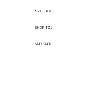
Gå til indhold
NYHEDER
SHOP TØJ
SMYKKER
Alle smykker
Armbånd
Fingerringe
Halskæder
Vedhæng
Øreringe