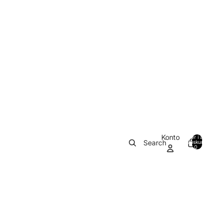
Konto
Varer i alt i
Search
indkøbskurven:
0
0