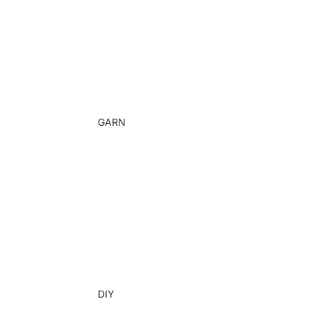
Rygsække
Skuldertasker
Tasker med bling
GARN
LANA ren uld
LUNA
bomuldsmix
Taskehåndtag
DIY