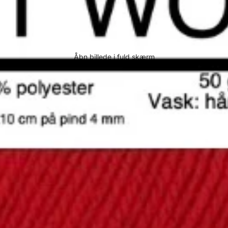
Åbn billede i fuld skærm