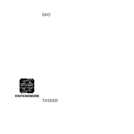
SKO
Alle sko
Ankelstøvler
Støvler
Sneakers
Sandaler
TASKER
Alle tasker
Clutches