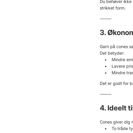
Du behøver ikke f
strikket form.
⸻
3. Økonom
Garn på cones sæ
Det betyder:
• Mindre embal
• Lavere pris pr
• Mindre transp
Det er godt for 
⸻
4. Ideelt 
Cones giver dig m
• To tråde ty