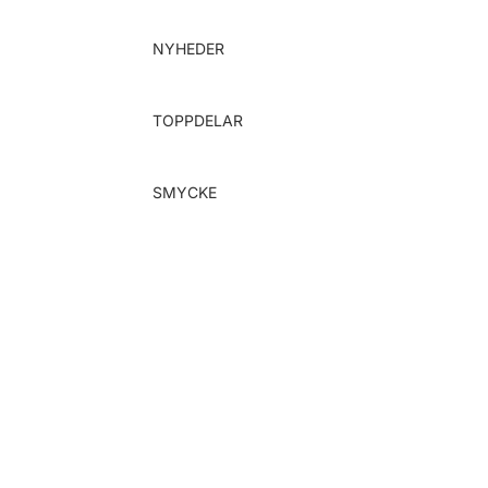
Gå vidare till innehåll
NYHEDER
TOPPDELAR
SMYCKE
Alle smykker
Armband
Fingerringar
Halsband
Hängsmycke
Örhängen