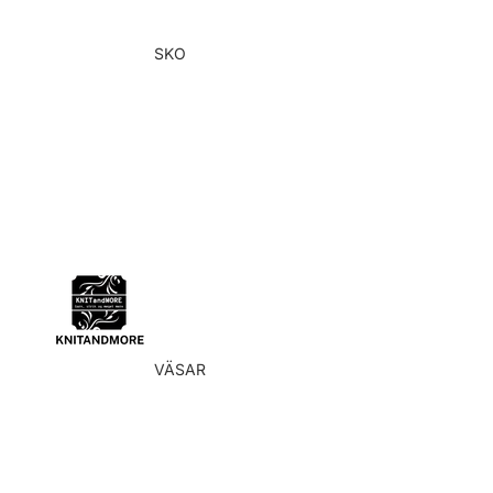
SKO
Alla skor
Stövlar
Stövlar
Sneakers
Sandaler
VÄSAR
Alla väskor
Kopplingar