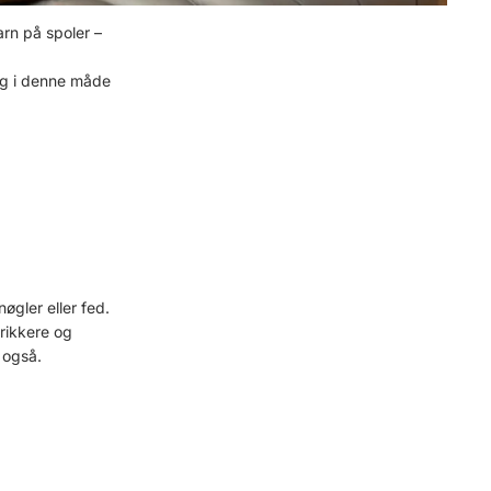
arn på spoler –
sig i denne måde
øgler eller fed.
trikkere og
 også.