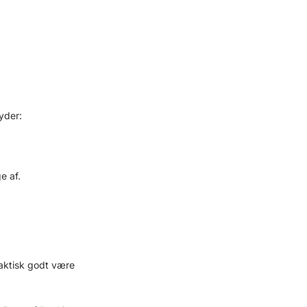
yder:
e af.
faktisk godt være