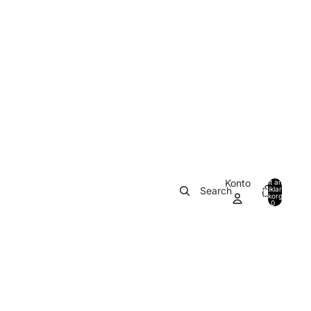
Konto
Totalt antal
Search
artiklar i
0
varukorgen:
0