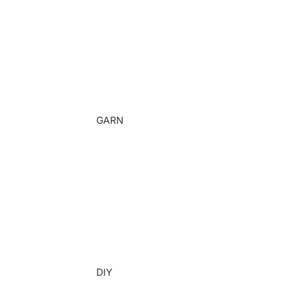
Ryggsäckar
Axelväskor
Väskor med bling
GARN
Rent ullgarn
Ullmixgarn
Taskehåndtag
DIY