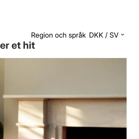
Region och språk
DKK
/
SV
r et hit