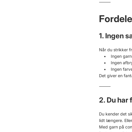
⸻
Fordele
1. Ingen 
Når du strikker 
• Ingen garne
• Ingen afbryde
• Ingen farvefo
Det giver en fant
⸻
2. Du har 
Du kender det si
lidt længere. El
Med garn på cone