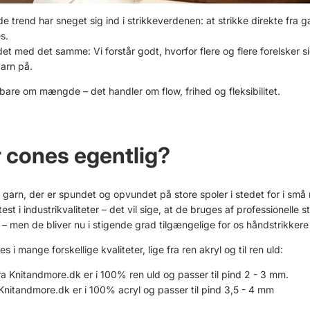
 trend har sneget sig ind i strikkeverdenen: at strikke direkte fra g
s.
et med det samme: Vi forstår godt, hvorfor flere og flere forelsker 
arn på.
bare om mængde – det handler om flow, frihed og fleksibilitet.
 cones egentlig?
garn, der er spundet og opvundet på store spoler i stedet for i små n
st i industrikvaliteter – det vil sige, at de bruges af professionelle s
 – men de bliver nu i stigende grad tilgængelige for os håndstrikkere
 i mange forskellige kvaliteter, lige fra ren akryl og til ren uld:
 Knitandmore.dk er i 100% ren uld og passer til pind 2 - 3 mm.
nitandmore.dk er i 100% acryl og passer til pind 3,5 - 4 mm