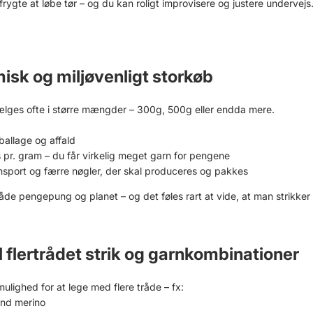
rygte at løbe tør – og du kan roligt improvisere og justere undervejs. 
isk og miljøvenligt storkøb
lges ofte i større mængder – 300g, 500g eller endda mere.
lage og affald
. gram – du får virkelig meget garn for pengene
ort og færre nøgler, der skal produceres og pakkes
både pengepung og planet – og det føles rart at vide, at man strikk
til flertrådet strik og garnkombinationer
ulighed for at lege med flere tråde – fx:
nd merino