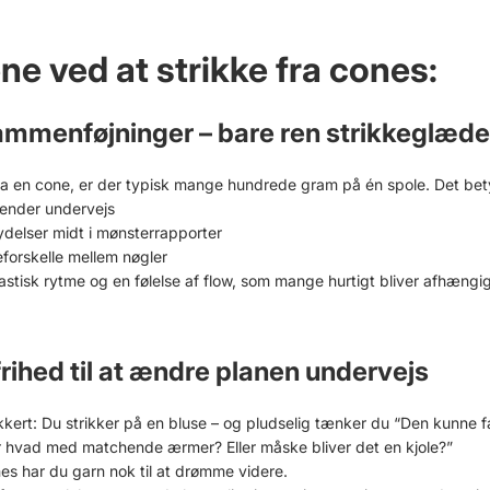
ne ved at strikke fra cones:
sammenføjninger – bare ren strikkeglæde
fra en cone, er der typisk mange hundrede gram på én spole. Det bet
nder undervejs
lser midt i mønsterrapporter
rskelle mellem nøgler
astisk rytme og en følelse af flow, som mange hurtigt bliver afhængig
frihed til at ændre planen undervejs
kkert: Du strikker på en bluse – og pludselig tænker du “Den kunne 
ler hvad med matchende ærmer? Eller måske bliver det en kjole?”
s har du garn nok til at drømme videre.