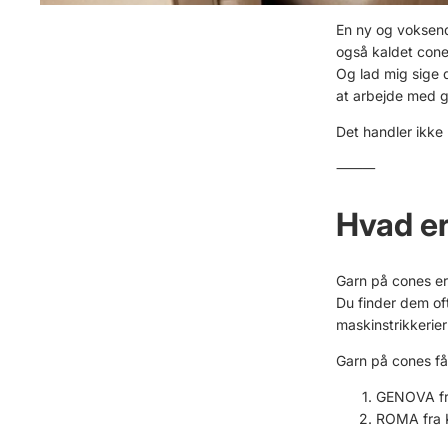
En ny og voksende
også kaldet cone
Og lad mig sige d
at arbejde med g
Det handler ikke 
⸻
Hvad er
Garn på cones er 
Du finder dem ofte
maskinstrikkerier
Garn på cones fåes
GENOVA fra
ROMA fra K